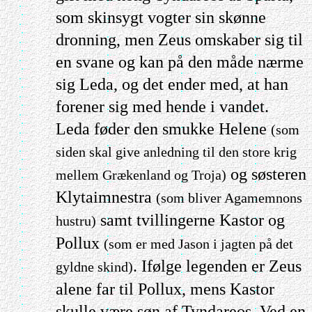
som skinsygt vogter sin skønne
dronning, men Zeus omskaber sig til
en svane og kan på den måde nærme
sig Leda, og det ender med, at han
forener sig med hende i vandet.
Leda føder den smukke Helene
(som
siden skal give anledning til den store krig
og søsteren
mellem Grækenland og Troja)
Klytaimnestra
(som bliver Agamemnons
samt tvillingerne Kastor og
hustru)
Pollux
(som er med Jason i jagten på det
. Ifølge legenden er Zeus
gyldne skind)
alene far til Pollux, mens Kastor
skulle være søn af Tyndareos. Ved en