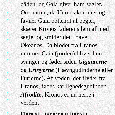
dåden, og Gaia giver ham seglet.
Om natten, da Uranos kommer og
favner Gaia optændt af begær,
skærer Kronos faderens lem af med
seglet og smider det i havet,
Okeanos. Da blodet fra Uranos
rammer Gaia (jorden) bliver hun
svanger og føder siden
Giganterne
og
Erinyerne
(Hævngudinderne eller
Furierne). Af sæden, der flyder fra
Uranos, fødes kærlighedsgudinden
Afrodite
. Kronos er nu herre i
verden.
Flere af titanerne gifter sig