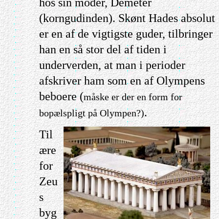
hos sin moder, Demeter
(korngudinden). Skønt Hades absolut
er en af de vigtigste guder, tilbringer
han en så stor del af tiden i
underverden, at man i perioder
afskriver ham som en af Olympens
beboere (
måske er der en form for
.
bopælspligt på Olympen?)
Til
ære
for
Zeu
s
byg