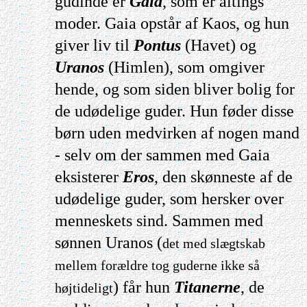
gudinde er
Gaia
, som er altings
moder. Gaia opstår af Kaos, og hun
giver liv til
Pontus
(Havet) og
Uranos
(Himlen), som omgiver
hende, og som siden bliver bolig for
de udødelige guder. Hun føder disse
børn uden medvirken af nogen mand
- selv om der sammen med Gaia
eksisterer
Eros
, den skønneste af de
udødelige guder, som hersker over
menneskets sind. Sammen med
sønnen Uranos (
det med slægtskab
mellem forældre tog guderne ikke så
) får hun
Titanerne
, de
højtideligt