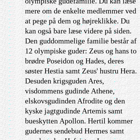
olympiske gudefamilie. Du kan læse
mere om de enkelte medlemmer ved
at pege på dem og højreklikke. Du
kan også bare læse videre på siden.
Den guddommelige familie består af
12 olympiske guder: Zeus og hans to
brødre Poseidon og Hades, deres
søster Hestia samt Zeus' hustru Hera.
Desuden krigsguden Ares,
visdommens gudinde Athene,
elskovsgudinden Afrodite og den
kyske jagtgudinde Artemis samt
bueskytten Apollon. Hertil kommer
gudernes sendebud Hermes samt