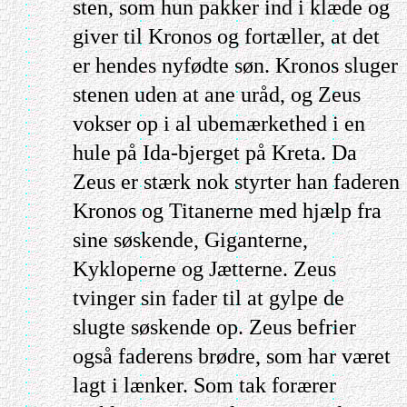
sten, som hun pakker ind i klæde og
giver til Kronos og fortæller, at det
er hendes nyfødte søn. Kronos sluger
stenen uden at ane uråd, og Zeus
vokser op i al ubemærkethed i en
hule på Ida-bjerget på Kreta. Da
Zeus er stærk nok styrter han faderen
Kronos og Titanerne med hjælp fra
sine søskende, Giganterne,
Kykloperne og Jætterne. Zeus
tvinger sin fader til at gylpe de
slugte søskende op. Zeus befrier
også faderens brødre, som har været
lagt i lænker. Som tak forærer