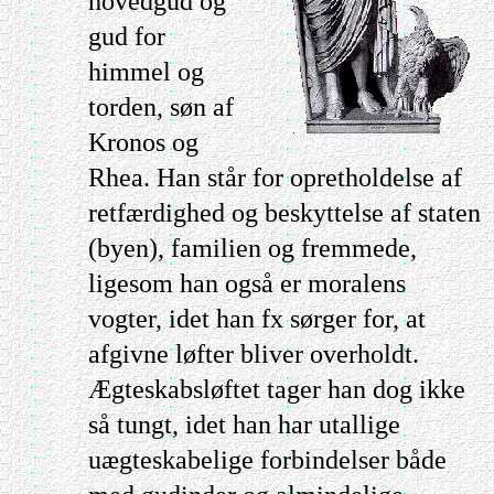
hovedgud og
gud for
himmel og
torden, søn af
Kronos og
Rhea. Han står for opretholdelse af
retfærdighed og beskyttelse af staten
(byen), familien og fremmede,
ligesom han også er moralens
vogter, idet han fx sørger for, at
afgivne løfter bliver overholdt.
Ægteskabsløftet tager han dog ikke
så tungt, idet han har utallige
uægteskabelige forbindelser både