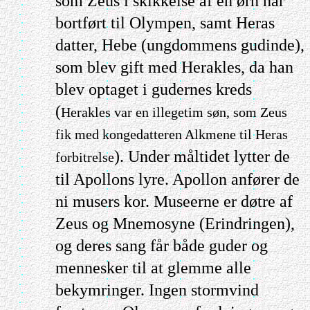
som Zeus i skikkelse af en ørn har
bortført til Olympen, samt Heras
datter, Hebe (ungdommens gudinde),
som blev gift med Herakles, da han
blev optaget i gudernes kreds
(
Herakles var en illegetim søn, som Zeus
fik med kongedatteren Alkmene til Heras
). Under måltidet lytter de
forbitrelse
til Apollons lyre. Apollon anfører de
ni musers kor. Museerne er døtre af
Zeus og Mnemosyne (Erindringen),
og deres sang får både guder og
mennesker til at glemme alle
bekymringer. Ingen stormvind