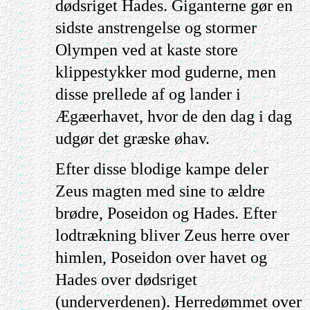
dødsriget Hades. Giganterne gør en
sidste anstrengelse og stormer
Olympen ved at kaste store
klippestykker mod guderne, men
disse prellede af og lander i
Ægæerhavet, hvor de den dag i dag
udgør det græske øhav.
Efter disse blodige kampe deler
Zeus magten med sine to ældre
brødre, Poseidon og Hades. Efter
lodtrækning bliver Zeus herre over
himlen, Poseidon over havet og
Hades over dødsriget
(underverdenen). Herredømmet over