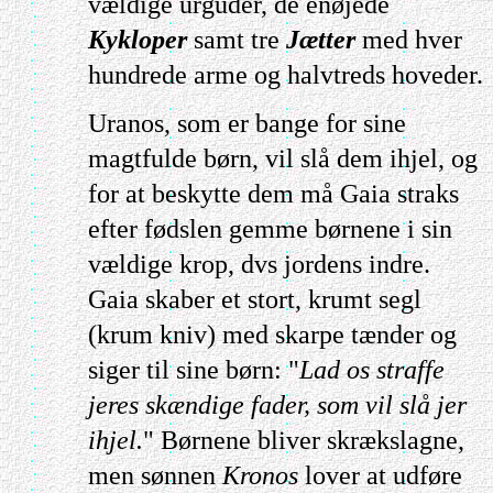
vældige urguder, de enøjede
Kykloper
samt tre
Jætter
med hver
hundrede arme og halvtreds hoveder.
Uranos, som er bange for sine
magtfulde børn, vil slå dem ihjel, og
for at beskytte dem må Gaia straks
efter fødslen gemme børnene i sin
vældige krop, dvs jordens indre.
Gaia skaber et stort, krumt segl
(krum kniv) med skarpe tænder og
siger til sine børn: "
Lad os straffe
jeres skændige fader, som vil slå jer
ihjel.
" Børnene bliver skrækslagne,
men sønnen
Kronos
lover at udføre