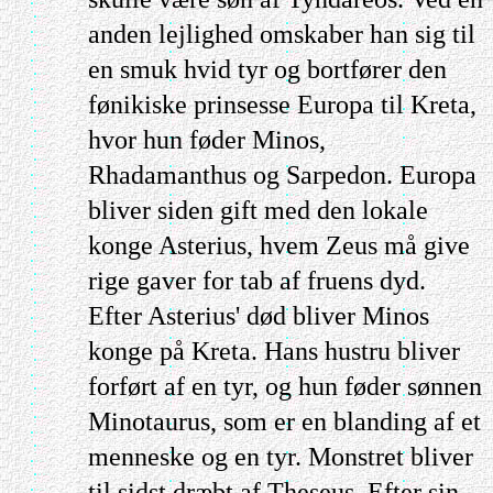
anden lejlighed omskaber han sig til
en smuk hvid tyr og bortfører den
fønikiske prinsesse Europa til Kreta,
hvor hun føder Minos,
Rhadamanthus og Sarpedon. Europa
bliver siden gift med den lokale
konge Asterius, hvem Zeus må give
rige gaver for tab af fruens dyd.
Efter Asterius' død bliver Minos
konge på Kreta. Hans hustru bliver
forført af en tyr, og hun føder sønnen
Minotaurus, som er en blanding af et
menneske og en tyr. Monstret bliver
til sidst dræbt af Theseus. Efter sin