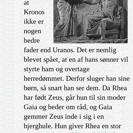
at
Kronos
ikke er
nogen
bedre
fader end Uranos. Det er nemlig
blevet spået, at en af hans sønner vil
styrte ham og overtage
herredømmet. Derfor sluger han sine
børn, så snart han ser dem. Da Rhea
har født Zeus, går hun til sin moder
Gaia og beder om råd, og Gaia
gemmer Zeus inde i sig i en
bjerghule. Hun giver Rhea en stor