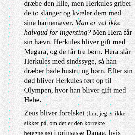
dræbe den lille, men Herkules griber
de to slanger og kvæler dem med
sine barnenæver.
Man er vel ikke
halvgud for ingenting?
Men Hera får
sin hævn. Herkules bliver gift med
Megara, og de får tre børn. Hera slår
Herkules med sindssyge, så han
dræber både hustru og børn. Efter sin
død bliver Herkules ført op til
Olympen, hvor han bliver gift med
Hebe.
Zeus bliver forelsket
(hm, jeg er ikke
sikker på, om det er den korrekte
i prinsesse Danae, hvis
betegnelse)