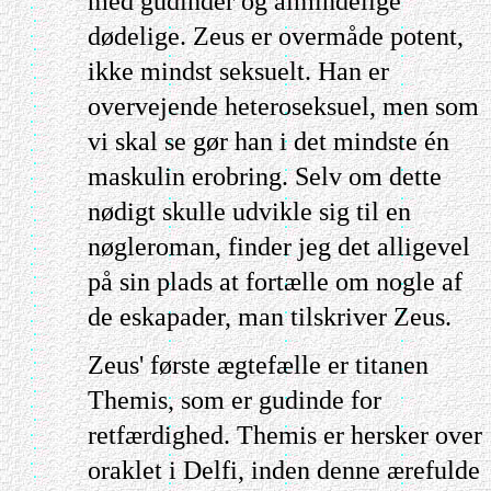
med gudinder og almindelige
dødelige. Zeus er overmåde potent,
ikke mindst seksuelt. Han er
overvejende heteroseksuel, men som
vi skal se gør han i det mindste én
maskulin erobring. Selv om dette
nødigt skulle udvikle sig til en
nøgleroman, finder jeg det alligevel
på sin plads at fortælle om nogle af
de eskapader, man tilskriver Zeus.
Zeus' første ægtefælle er titanen
Themis, som er gudinde for
retfærdighed. Themis er hersker over
oraklet i Delfi, inden denne ærefulde