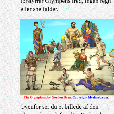
forstyrrer Olympens fred, ingen regn
eller sne falder.
The Olympians, by Gordon Dean.
Copyright Mythweb.com
.
Ovenfor ser du et billede af den