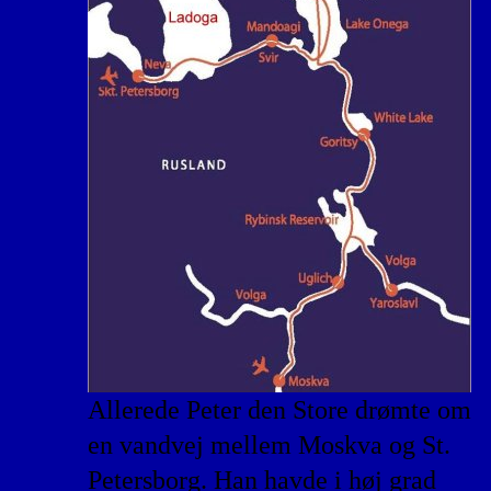
Allerede Peter den Store drømte om
en vandvej mellem Moskva og St.
Petersborg. Han havde i høj grad