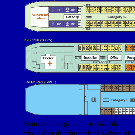
Som det fremgår af ovenstående
plan, så er der fire dæk på skibet. Vi