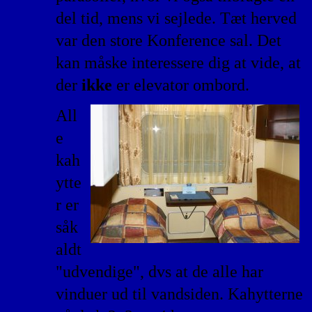
del tid, mens vi sejlede. Tæt herved
var den store Konference sal. Det
kan måske interessere dig at vide, at
der
ikke
er elevator ombord.
All
e
kah
ytte
r er
såk
aldt
"udvendige", dvs at de alle har
vinduer ud til vandsiden. Kahytterne