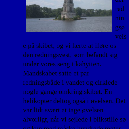
red
nin
gsø
vels
e på skibet, og vi lærte at iføre os
den redningsvest, som befandt sig
under vores seng i kahytten.
Mandskabet satte et par
redningsbåde i vandet og cirklede
nogle gange omkring skibet. En
helikopter deltog også i øvelsen. Det
var lidt svært at tage øvelsen
alvorligt, når vi sejlede i blikstille sø
og kun med måske hundrede meter