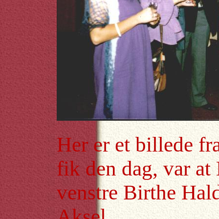
Her er et billede fr
fik den dag, var at
venstre Birthe Hal
Aksel.