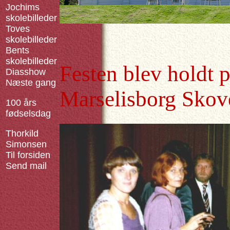
Jochims
skolebilleder
Toves
skolebilleder
Bents
skolebilleder
Festen blev holdt 
Diasshow
Næste gang
Marselisborg Skov
100 års
fødselsdag
Thorkild
Simonsen
Til forsiden
Send mail