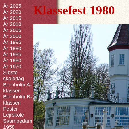
År 2025
Klassefest 1980
År 2020
År 2015
År 2010
År 2005
År 2000
År 1995
År 1990
År 1985
År 1980
År 1970
Sidste
skoledag
Bornholm A-
klassen
Bornholm B-
klassen
Fester
Lejrskole
Svampedam
1958