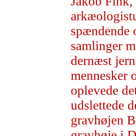
Jakob Fink, 
arkæologist
spændende o
samlinger m
dernæst jern
mennesker og
oplevede de
udslettede d
gravhøjen B
gravhøje i 