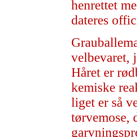
henrettet me
dateres offic
Grauballema
velbevaret, 
Håret er rø
kemiske reak
liget er så 
tørvemose, 
garvningspro