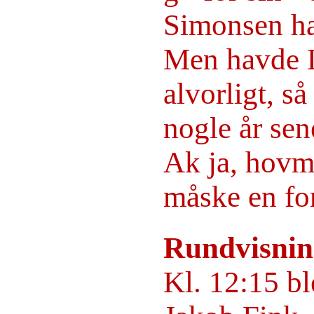
Simonsen ha
Men havde L
alvorligt, så
nogle år sen
Ak ja, hovmo
måske en for
Rundvisni
Kl. 12:15 b