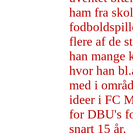
ham fra sko
fodboldspill
flere af de 
han mange kr
hvor han bl.
med i områd
ideer i FC M
for DBU's fo
snart 15 år.