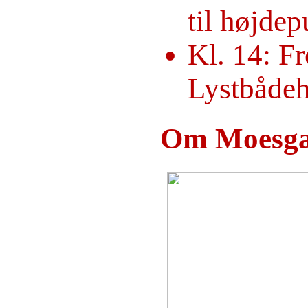
Diasshow
til højdep
Næste gang
Kl. 14: F
100 års fødselsdag
Lystbåde
Thorkild Simonsen
Til forsiden
Send mail
Om Moesg