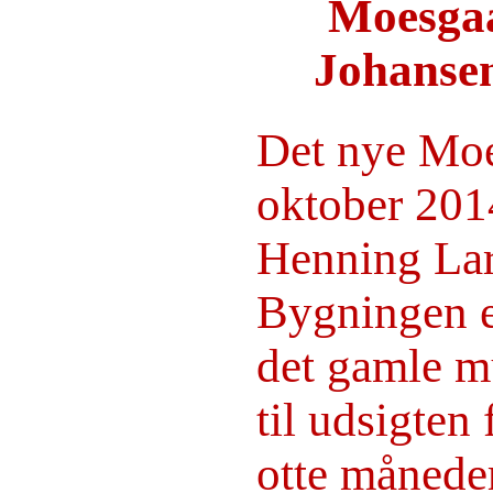
Moesgaa
Johanse
Det nye Moe
oktober 201
Henning Lar
Bygningen er
det gamle m
til udsigten
otte månede