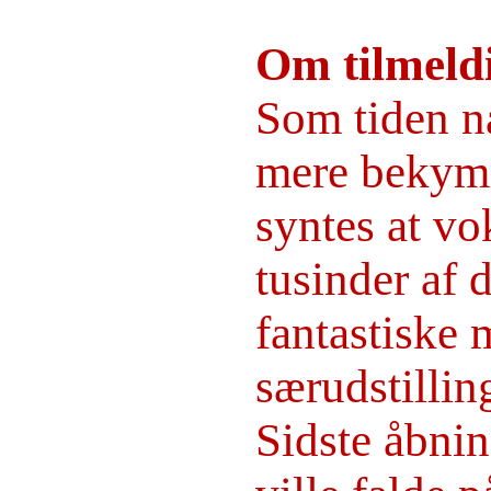
Om tilmeld
Som tiden n
mere bekymr
syntes at vo
tusinder af 
fantastiske
særudstillin
Sidste åbnin