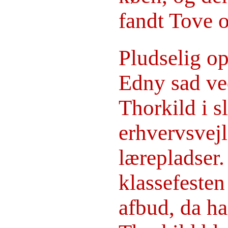
fandt Tove o
Pludselig o
Edny sad ve
Thorkild i s
erhvervsvejl
lærepladser.
klassefeste
afbud, da ha