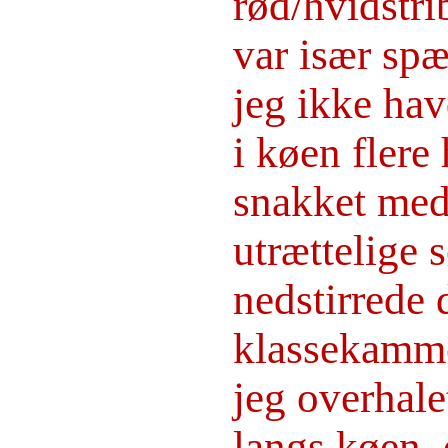
rød/hvidstri
var især sp
jeg ikke hav
i køen flere
snakket med 
utrættelige
nedstirrede 
klassekammer
jeg overhale
langs køen,