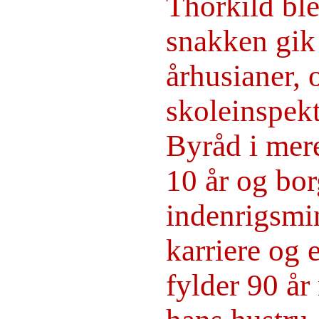
Thorkild ble
snakken gik 
århusianer, 
skoleinspek
Byråd i mere
10 år og bor
indenrigsmi
karriere og
fylder 90 år