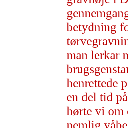
gennemgange
betydning f
tørvegravnin
man lerkar 
brugsgenstan
henrettede p
en del tid p
hørte vi om e
nemlig våben