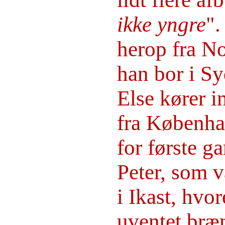
ikke yngre
".
herop fra No
han bor i S
Else kører 
fra Københa
for første g
Peter, som v
i Ikast, hvo
uventet bræn