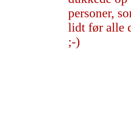
personer, s
lidt før all
;-)