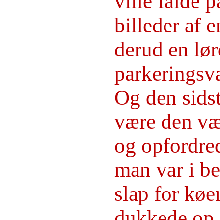
ville falde 
billeder af 
derud en lø
parkeringsva
Og den sidst
være den vær
og opfordred
man var i be
slap for køe
dukkede op k