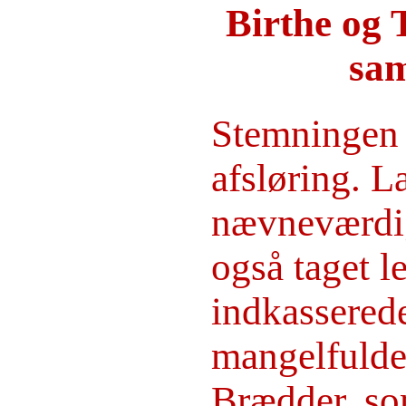
Birthe og 
sam
Stemningen v
afsløring. La
nævneværdigt
også taget l
indkasserede
mangelfulde 
Brædder, so