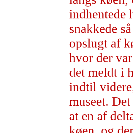
indhentede 
snakkede så 
opslugt af k
hvor der var
det meldt i 
indtil videre
museet. Det f
at en af del
køen, og den