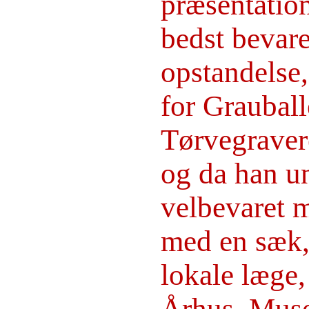
præsentatio
bedst bevare
opstandelse,
for Grauball
Tørvegraver
og da han u
velbevaret 
med en sæk, 
lokale læge
Århus. Muse