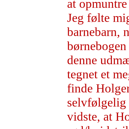
at opmuntre
Jeg følte mi
barnebarn, n
børnebogen 
denne udmær
tegnet et me
finde Holge
selvfølgeli
vidste, at Ho