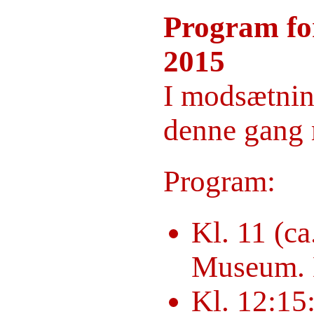
Program for
År 2025
År 2020
2015
År 2015
År 2010
I modsætning
År 2005
År 2000
År 1995
denne gang 
År 1990
År 1985
År 1980
Program:
År 1970
Sidste skoledag
Bornholm A-klassen
Bornholm B-klassen
Kl. 11 (c
Fester
Lejrskole
Museum. M
Svampedam 1958
Jochims skolebilleder
Kl. 12:15
Toves skolebilleder
Bents skolebilleder