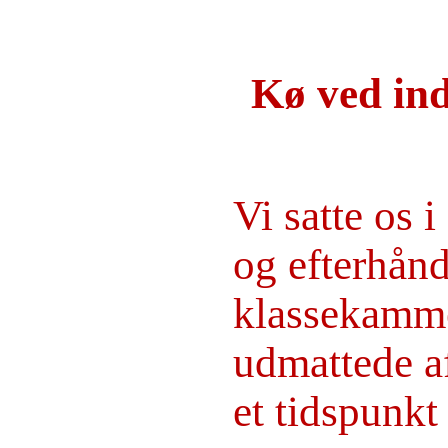
Kø ved in
Vi satte os 
og efterhån
klassekamme
udmattede a
et tidspunkt