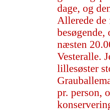
dage, og den
Allerede de 
besøgende, o
næsten 20.0
Vesteralle.
lillesøster s
Grauballeman
pr. person, 
konservering