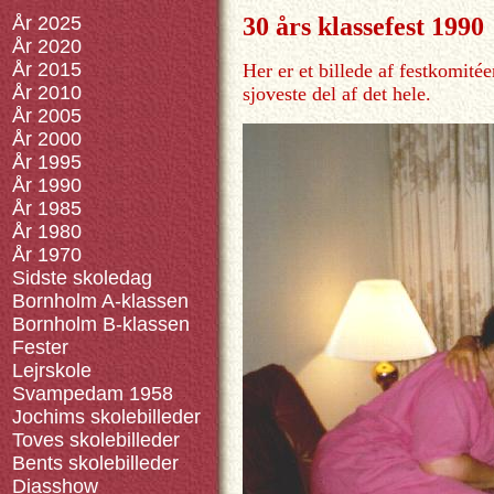
År 2025
30 års klassefest 1990
År 2020
År 2015
Her er et billede af festkomité
År 2010
sjoveste del af det hele.
År 2005
År 2000
År 1995
År 1990
År 1985
År 1980
År 1970
Sidste skoledag
Bornholm A-klassen
Bornholm B-klassen
Fester
Lejrskole
Svampedam 1958
Jochims skolebilleder
Toves skolebilleder
Bents skolebilleder
Diasshow